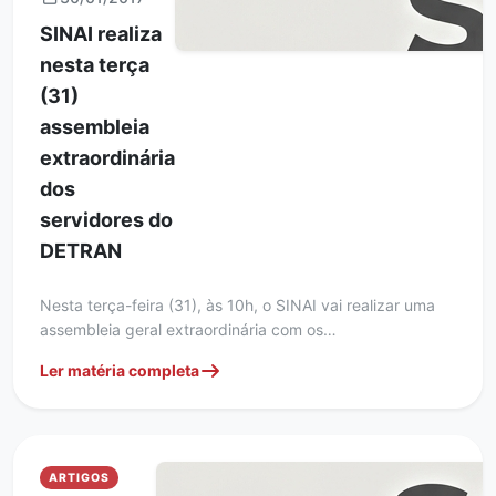
SINAI realiza
nesta terça
(31)
assembleia
extraordinária
dos
servidores do
DETRAN
Nesta terça-feira (31), às 10h, o SINAI vai realizar uma
assembleia geral extraordinária com os…
Ler matéria completa
ARTIGOS