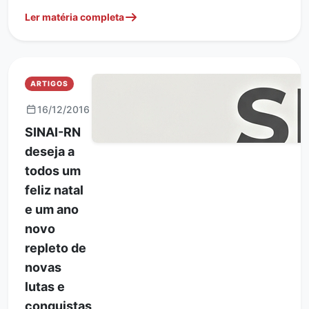
Ler matéria completa
ARTIGOS
16/12/2016
SINAI-RN
deseja a
todos um
feliz natal
e um ano
novo
repleto de
novas
lutas e
conquistas