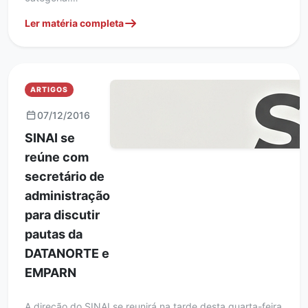
Ler matéria completa
ARTIGOS
07/12/2016
SINAI se
reúne com
secretário de
administração
para discutir
pautas da
DATANORTE e
EMPARN
A direção do SINAI se reunirá na tarde desta quarta-feira