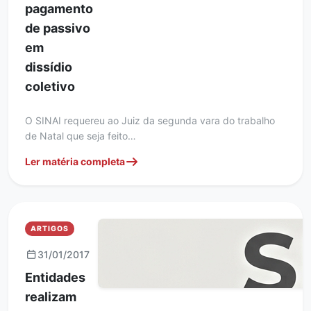
pagamento
de passivo
em
dissídio
coletivo
O SINAI requereu ao Juiz da segunda vara do trabalho
de Natal que seja feito…
Ler matéria completa
ARTIGOS
31/01/2017
Entidades
realizam