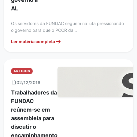
AL
Os servidores da FUNDAC seguem na luta pressionando
o governo para que o PCCR da…
Ler matéria completa
ARTIGOS
02/12/2016
Trabalhadores da
FUNDAC
reúnem-se em
assembleia para
discutir o
encaminhamento