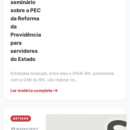
seminário
sobre a PEC
da Reforma
da
Previdência
para
servidores
do Estado
Entidades sindicais, entre elas o SINAI-RN, juntamente
com a OAB do RN, vão realizar no…
Ler matéria completa
ARTIGOS
30/01/2017