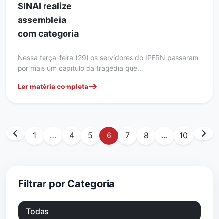
SINAI realize
assembleia
com categoria
Nessa terça-feira (29) os servidores do IPERN passaram
por mais um capitulo da tragédia que…
Ler matéria completa
1
…
4
5
6
7
8
…
10
Filtrar por Categoria
Todas