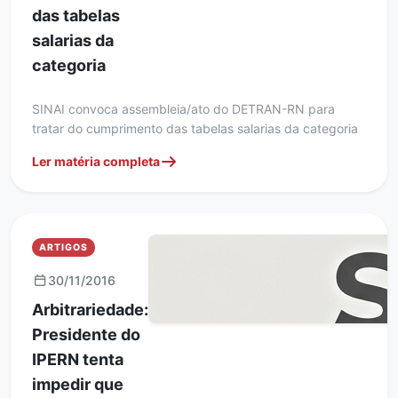
das tabelas
salarias da
categoria
SINAI convoca assembleia/ato do DETRAN-RN para
tratar do cumprimento das tabelas salarias da categoria
Ler matéria completa
ARTIGOS
30/11/2016
Arbitrariedade:
Presidente do
IPERN tenta
impedir que