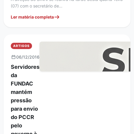
(07) com o secretário de…
Ler matéria completa
ARTIGOS
06/12/2016
Servidores
da
FUNDAC
mantém
pressão
para envio
do PCCR
pelo
governo à