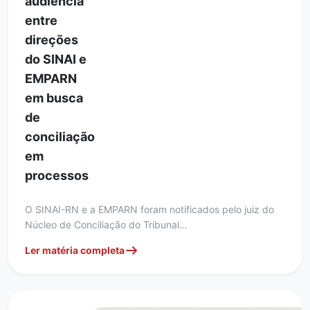
audiência
entre
direções
do SINAI e
EMPARN
em busca
de
conciliação
em
processos
O SINAI-RN e a EMPARN foram notificados pelo juiz do
Núcleo de Conciliação do Tribunal…
Ler matéria completa