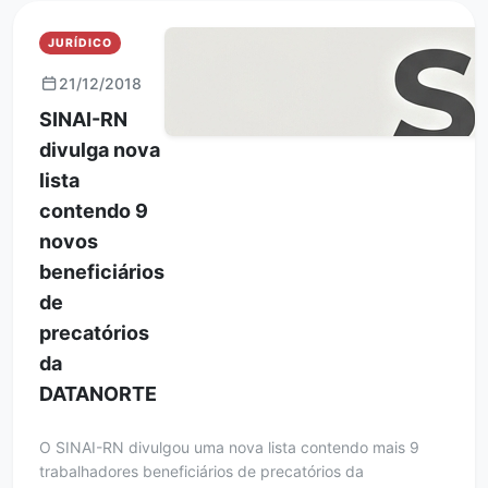
JURÍDICO
21/12/2018
SINAI-RN
divulga nova
lista
contendo 9
novos
beneficiários
de
precatórios
da
DATANORTE
O SINAI-RN divulgou uma nova lista contendo mais 9
trabalhadores beneficiários de precatórios da