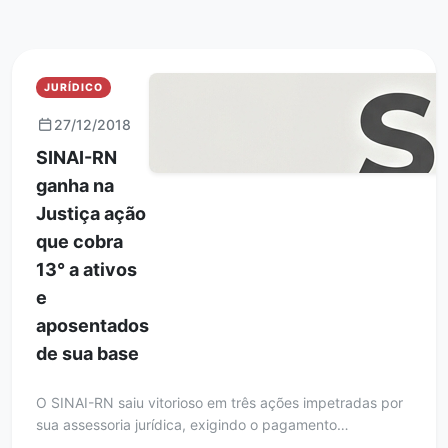
JURÍDICO
27/12/2018
SINAI-RN
ganha na
Justiça ação
que cobra
13° a ativos
e
aposentados
de sua base
O SINAI-RN saiu vitorioso em três ações impetradas por
sua assessoria jurídica, exigindo o pagamento…