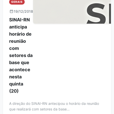
GERAIS
19/12/2018
SINAI-RN
anticipa
horário de
reunião
com
setores da
base que
acontece
nesta
quinta
(20)
A direção do SINAI-RN antecipou o horário da reunião
que realizará com setores da base…