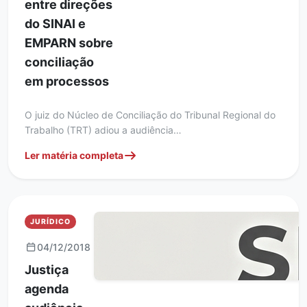
entre direções
do SINAI e
EMPARN sobre
conciliação
em processos
O juiz do Núcleo de Conciliação do Tribunal Regional do
Trabalho (TRT) adiou a audiência…
Ler matéria completa
JURÍDICO
04/12/2018
Justiça
agenda