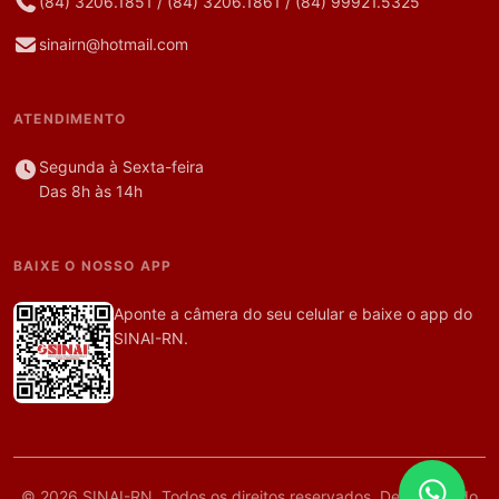
(84) 3206.1851
/
(84) 3206.1861
/
(84) 99921.5325
sinairn@hotmail.com
ATENDIMENTO
Segunda à Sexta-feira
Das 8h às 14h
BAIXE O NOSSO APP
Aponte a câmera do seu celular e baixe o app do
SINAI-RN.
© 2026 SINAI-RN. Todos os direitos reservados. Desenvolvido