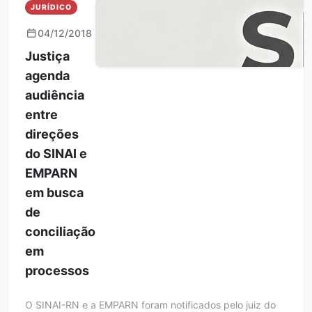
JURÍDICO
04/12/2018
Justiça
agenda
audiência
entre
direções
do SINAI e
EMPARN
em busca
de
conciliação
em
processos
O SINAI-RN e a EMPARN foram notificados pelo juiz do