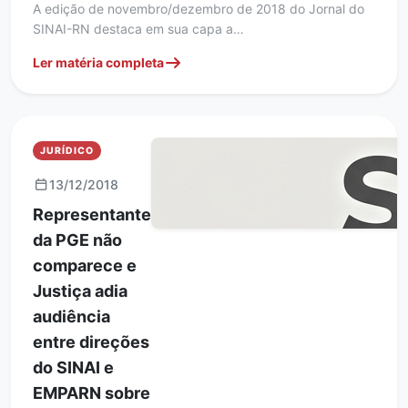
A edição de novembro/dezembro de 2018 do Jornal do
SINAI-RN destaca em sua capa a…
Ler matéria completa
JURÍDICO
13/12/2018
Representante
da PGE não
comparece e
Justiça adia
audiência
entre direções
do SINAI e
EMPARN sobre