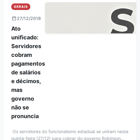
GERAIS
27/12/2018
Ato
unificado:
Servidores
cobram
pagamentos
de salários
e décimos,
mas
governo
não se
pronuncia
Os servidores do funcionalismo estadual se uniram nesta
quinta-feira (27/12) para cobrar do governo Robinson…