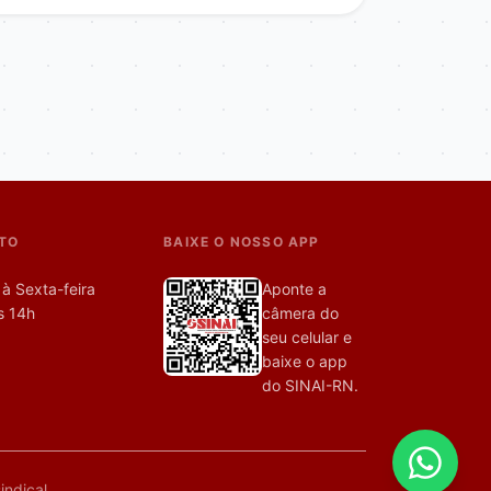
TO
BAIXE O NOSSO APP
à Sexta-feira
Aponte a
s 14h
câmera do
seu celular e
baixe o app
do SINAI-RN.
ndical.