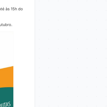
té às 15h do
utubro.