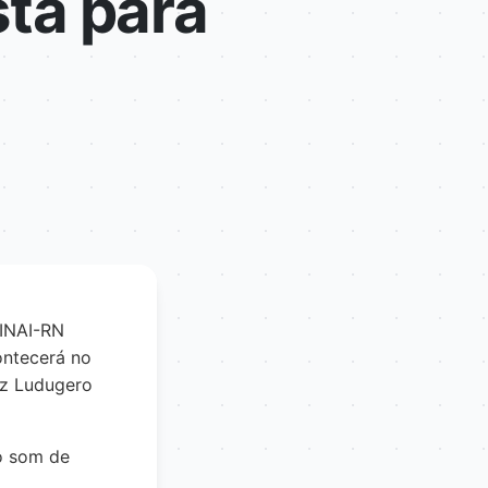
sta para
SINAI-RN
ontecerá no
iz Ludugero
lo som de