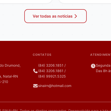
Ver todas as notícias
CONTATOS
ATENDIMEN
do Drumond,
(84) 3206.1851
/
Segunda 
(84) 3206.1861
/
Das 8h à
, Natal-RN
(84) 99921.5325
5-210
sinairn@hotmail.com
 SINAI-RN. Todos os direitos reservados. Desenvolvido para a luta si