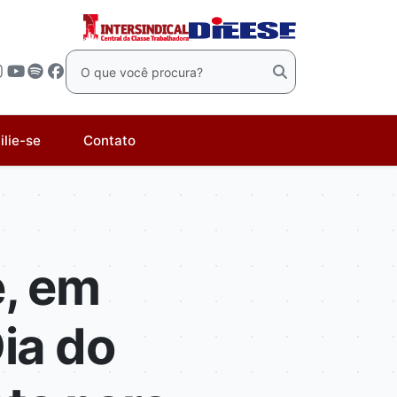
ilie-se
Contato
e, em
ia do