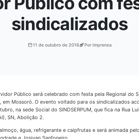
r Público com fe
sindicalizados
11 de outubro de 2018
Por Imprensa
vidor Público será celebrado com festa pela Regional do 
, em Mossoró. O evento voltado para os sindicalizados ac
utubro, na sede Social do SINDSERPUM, que fica na Rua Lu
I), SN, Abolição 2.
 almoço, água, refrigerante e caipfrutas e será animada pe
ndrade e Josivan Sanfoneiro.