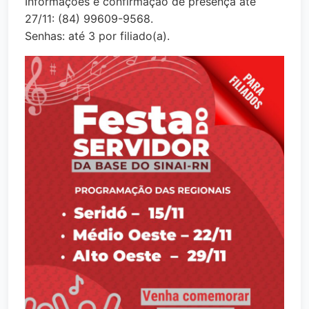
Informações e confirmação de presença até
27/11: (84) 99609-9568.
Senhas: até 3 por filiado(a).