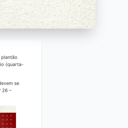
 plantão
io (quarta-
 devem se
º 26 –