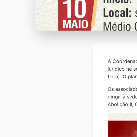
A Coordenaç
jurídico na 
feira). O pla
Os associad
dirigir à se
Abolição II,