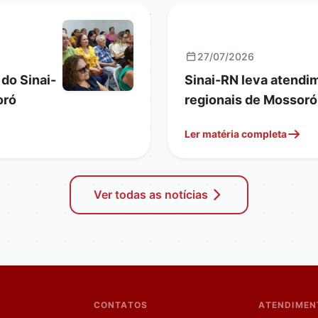
JURÍDICO
27/07/2026
 do Sinai-
Sinai-RN leva atendim
oró
regionais de Mossoró
Ler matéria completa
Ver todas as notícias
CONTATOS
ATENDIMEN