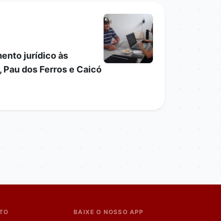
ento jurídico às
, Pau dos Ferros e Caicó
TO
BAIXE O NOSSO APP