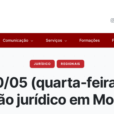
Comunicação
Serviços
Formações
F
JURÍDICO
REGIONAIS
0/05 (quarta-feir
ão jurídico em M