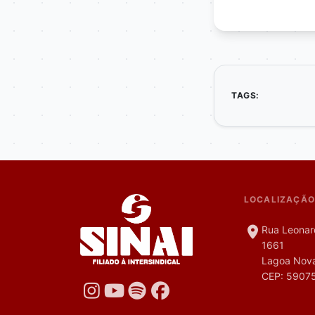
TAGS:
LOCALIZAÇÃO
Rua Leonar
1661
Lagoa Nova
CEP: 5907