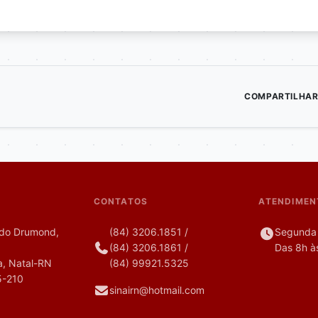
COMPARTILHAR
CONTATOS
ATENDIMEN
do Drumond,
(84) 3206.1851
/
Segunda 
(84) 3206.1861
/
Das 8h à
, Natal-RN
(84) 99921.5325
5-210
sinairn@hotmail.com