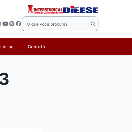
ilie-se
Contato
23