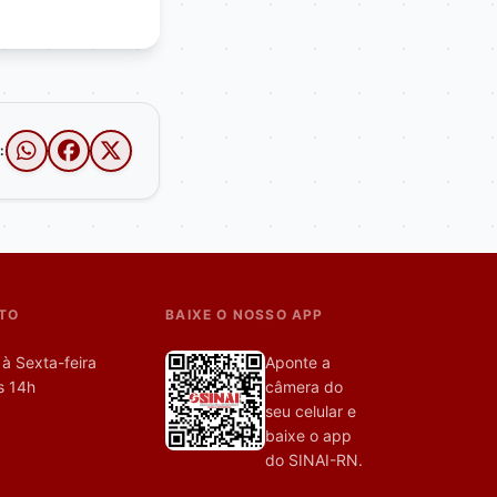
:
TO
BAIXE O NOSSO APP
à Sexta-feira
Aponte a
s 14h
câmera do
seu celular e
baixe o app
do SINAI-RN.