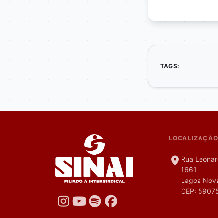
TAGS:
LOCALIZAÇÃO
Rua Leonar
1661
Lagoa Nova
CEP: 5907