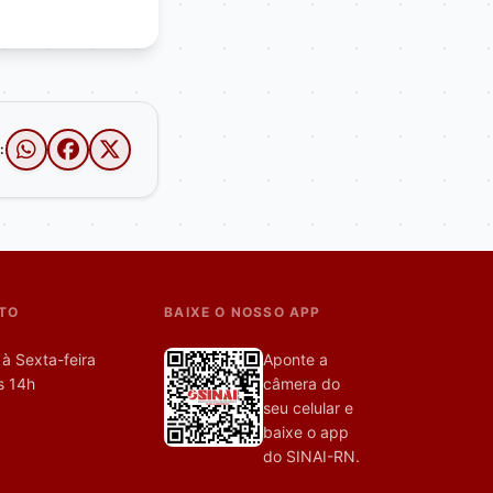
:
TO
BAIXE O NOSSO APP
à Sexta-feira
Aponte a
s 14h
câmera do
seu celular e
baixe o app
do SINAI-RN.