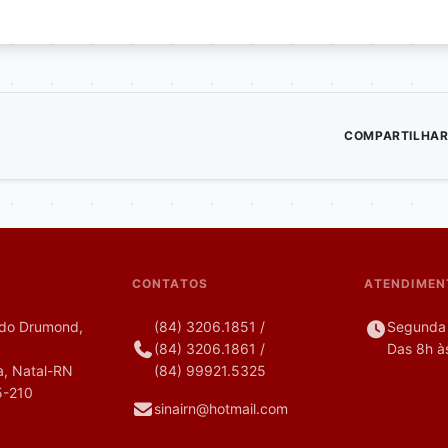
COMPARTILHAR
CONTATOS
ATENDIMEN
do Drumond,
(84) 3206.1851
/
Segunda 
(84) 3206.1861
/
Das 8h à
, Natal-RN
(84) 99921.5325
5-210
sinairn@hotmail.com